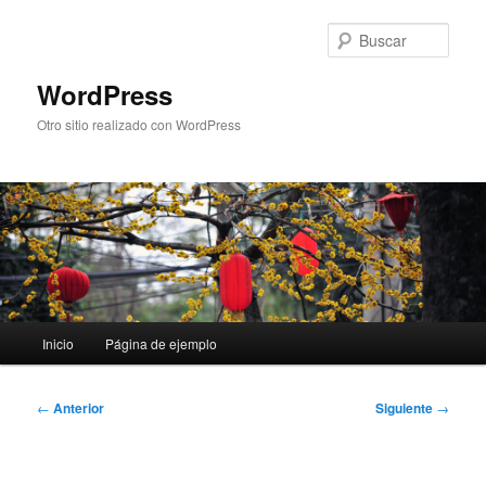
Ir
al
Busc
contenido
principal
WordPress
Otro sitio realizado con WordPress
Menú
Inicio
Página de ejemplo
principal
Navegación
←
Anterior
Siguiente
→
de
entradas