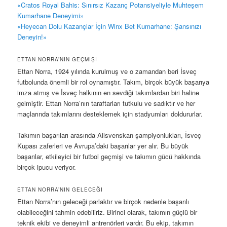
«Cratos Royal Bahis: Sınırsız Kazanç Potansiyeliyle Muhteşem
Kumarhane Deneyimi»
«Heyecan Dolu Kazançlar İçin Winx Bet Kumarhane: Şansınızı
Deneyin!»
ETTAN NORRA’NIN GEÇMIŞI
Ettan Norra, 1924 yılında kurulmuş ve o zamandan beri İsveç
futbolunda önemli bir rol oynamıştır. Takım, birçok büyük başarıya
imza atmış ve İsveç halkının en sevdiği takımlardan biri haline
gelmiştir. Ettan Norra’nın taraftarları tutkulu ve sadıktır ve her
maçlarında takımlarını desteklemek için stadyumları doldururlar.
Takımın başarıları arasında Allsvenskan şampiyonlukları, İsveç
Kupası zaferleri ve Avrupa’daki başarılar yer alır. Bu büyük
başarılar, etkileyici bir futbol geçmişi ve takımın gücü hakkında
birçok ipucu veriyor.
ETTAN NORRA’NIN GELECEĞI
Ettan Norra’nın geleceği parlaktır ve birçok nedenle başarılı
olabileceğini tahmin edebiliriz. Birinci olarak, takımın güçlü bir
teknik ekibi ve deneyimli antrenörleri vardır. Bu ekip, takımın