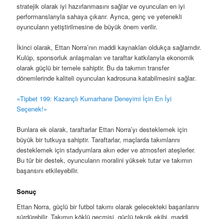
stratejik olarak iyi hazırlanmasını sağlar ve oyuncuları en iyi
performanslarıyla sahaya çıkarır. Ayrıca, genç ve yetenekli
oyuncuların yetiştirilmesine de büyük önem verilir.
İkinci olarak, Ettan Norra’nın maddi kaynakları oldukça sağlamdır.
Kulüp, sponsorluk anlaşmaları ve taraftar katkılarıyla ekonomik
olarak güçlü bir temele sahiptir. Bu da takımın transfer
dönemlerinde kaliteli oyuncuları kadrosuna katabilmesini sağlar.
«Tipbet 199: Kazançlı Kumarhane Deneyimi İçin En İyi
Seçenek!»
Bunlara ek olarak, taraftarlar Ettan Norra’yı desteklemek için
büyük bir tutkuya sahiptir. Taraftarlar, maçlarda takımlarını
desteklemek için stadyumlara akın eder ve atmosferi ateşlerler.
Bu tür bir destek, oyuncuların moralini yüksek tutar ve takımın
başarısını etkileyebilir.
Sonuç
Ettan Norra, güçlü bir futbol takımı olarak gelecekteki başarılarını
sürdürebilir. Takımın köklü geçmişi, güçlü teknik ekibi, maddi