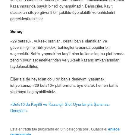
kazanmasında büyük bir rol oynamaktadır. Bahisçiler, kayıt
olacakları siteye güvenli bir şekilde üye olabilir ve bahislerini
gerçekleştirebilirler.
Sonuç
«29 bets10», yüksek oranları, çeşitli bahis olanakları ve
güvenilirliği ile Türkiye’deki bahisçiler arasında popüler bir
seçenektir. Bahis yapmaktan keyif alan kullanıcılar, bu platformda
zengin oyun seçeneklerinden ve yüksek kazanç imkanlarından
faydalanabilirler.
Eğer siz de heyecan dolu bir bahis deneyimi yaşamak
istiyorsanız, «29 bets10» platformuna üye olarak hemen bahis
yapmaya başlayabilirsiniz.
«Bets10’da Keyifli ve Kazançlı Slot Oyunlarıyla Şansınızı
Deneyin!»
Esta entrada fue publicada en Sin categoría por
. Guarda el
enlace
permanente
.