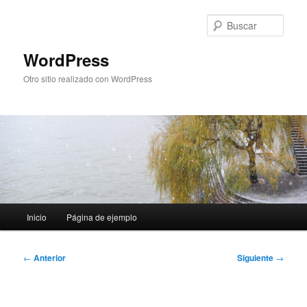
Ir
al
Busc
contenido
principal
WordPress
Otro sitio realizado con WordPress
Menú
Inicio
Página de ejemplo
principal
Navegación
←
Anterior
Siguiente
→
de
entradas