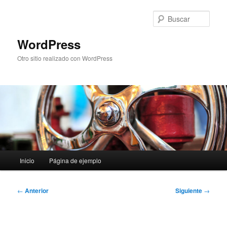
Ir
al
Busc
contenido
principal
WordPress
Otro sitio realizado con WordPress
Menú
Inicio
Página de ejemplo
principal
Navegación
←
Anterior
Siguiente
→
de
entradas