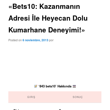
«Bets10: Kazanmanın
Adresi İle Heyecan Dolu
Kumarhane Deneyimi!»
Posted on
6 noviembre, 2013
por
‘843 bets10’ Hakkında
GIRIŞ
SONUÇ