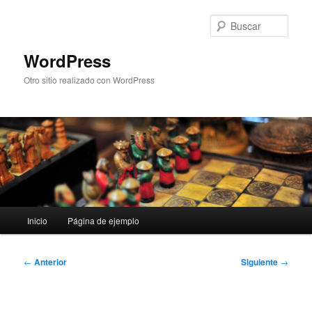
Ir
al
Busc
contenido
principal
WordPress
Otro sitio realizado con WordPress
Menú
Inicio
Página de ejemplo
principal
Navegación
←
Anterior
Siguiente
→
de
entradas