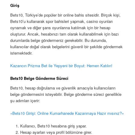
Giriş
Bets10, Türkiye’de popüler bir online bahis sitesidir. Birçok kişi,
Bets10’u kullanarak spor bahisleri yapmak, casino oyunları
oynamak ve diğer şans oyunlarına katılmak için bir hesap
oluşturur. Ancak, hesabınızı tam olarak kullanabilmek için bazı
durumlarda belge göndermeniz gerekebilir. Bu durumda,
kullanıcılar doğal olarak belgelerini güvenli bir şekilde göndermek
istemektedir.
Kazancın Prizma Bet ile Yepyeni bir Boyut: Hemen Katılın!
Bets10 Belge Gönderme Süreci
Bets10, hesap doğrulama ve güvenlik amacıyla kullanıcıların
belge göndermesini isteyebilir. Belge gönderme süreci genellikle
şu adımları içerir:
«Bets10 Girişi: Online Kumarhanede Kazanmaya Hazır mısınız?»
Kullanıcı, Bets10 hesabına giriş yapar.
Hesap ayarları veya profil bölümüne girer.