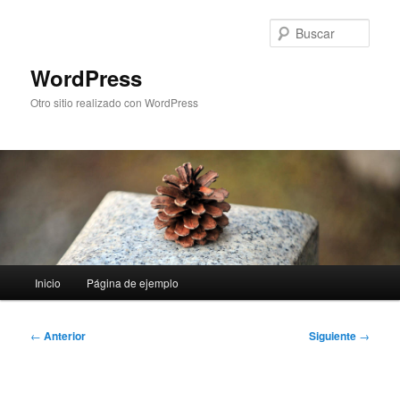
Ir
al
Busc
contenido
principal
WordPress
Otro sitio realizado con WordPress
Menú
Inicio
Página de ejemplo
principal
Navegación
←
Anterior
Siguiente
→
de
entradas