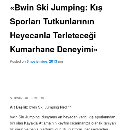
«Bwin Ski Jumping: Kış
Sporları Tutkunlarının
Heyecanla Terleteceği
Kumarhane Deneyimi»
Posted on
6 noviembre, 2013
por
⛷️ BWIN SKI JUMPING
Alt Başlık:
bwin Ski Jumping Nedir?
bwin Ski Jumping, dünyanın en heyecan verici kış sporlarından
biri olan Kayakla Atlama’nın keyfini çıkarmanıza olanak tanıyan
bir oyun ve bahis platformudur. Bu platform, her seviyeden