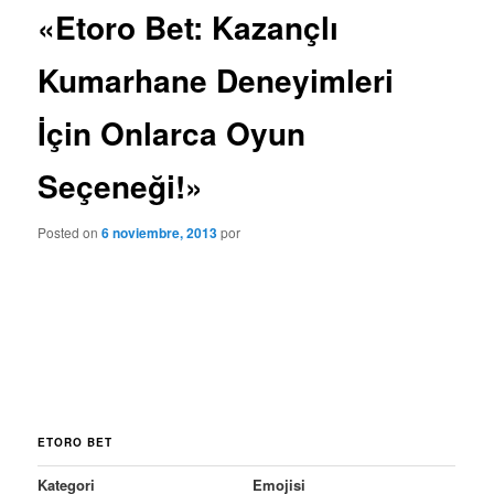
«Etoro Bet: Kazançlı
Kumarhane Deneyimleri
İçin Onlarca Oyun
Seçeneği!»
Posted on
6 noviembre, 2013
por
ETORO BET
Kategori
Emojisi