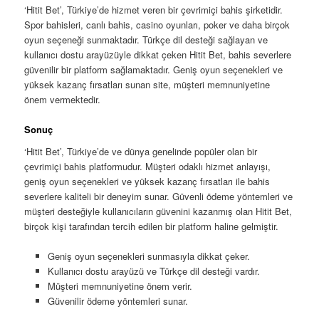
‘Hitit Bet’, Türkiye’de hizmet veren bir çevrimiçi bahis şirketidir.
Spor bahisleri, canlı bahis, casino oyunları, poker ve daha birçok
oyun seçeneği sunmaktadır. Türkçe dil desteği sağlayan ve
kullanıcı dostu arayüzüyle dikkat çeken Hitit Bet, bahis severlere
güvenilir bir platform sağlamaktadır. Geniş oyun seçenekleri ve
yüksek kazanç fırsatları sunan site, müşteri memnuniyetine
önem vermektedir.
Sonuç
‘Hitit Bet’, Türkiye’de ve dünya genelinde popüler olan bir
çevrimiçi bahis platformudur. Müşteri odaklı hizmet anlayışı,
geniş oyun seçenekleri ve yüksek kazanç fırsatları ile bahis
severlere kaliteli bir deneyim sunar. Güvenli ödeme yöntemleri ve
müşteri desteğiyle kullanıcıların güvenini kazanmış olan Hitit Bet,
birçok kişi tarafından tercih edilen bir platform haline gelmiştir.
Geniş oyun seçenekleri sunmasıyla dikkat çeker.
Kullanıcı dostu arayüzü ve Türkçe dil desteği vardır.
Müşteri memnuniyetine önem verir.
Güvenilir ödeme yöntemleri sunar.