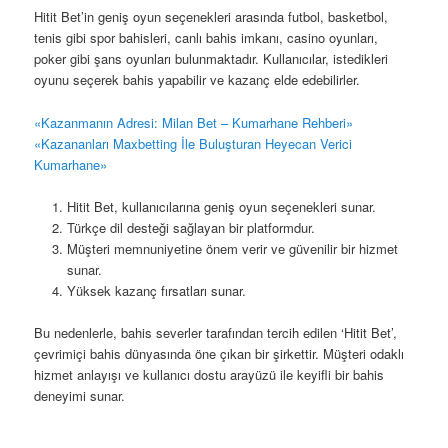
Hitit Bet’in geniş oyun seçenekleri arasında futbol, basketbol,
tenis gibi spor bahisleri, canlı bahis imkanı, casino oyunları,
poker gibi şans oyunları bulunmaktadır. Kullanıcılar, istedikleri
oyunu seçerek bahis yapabilir ve kazanç elde edebilirler.
«Kazanmanın Adresi: Milan Bet – Kumarhane Rehberi»
«Kazananları Maxbetting İle Buluşturan Heyecan Verici
Kumarhane»
Hitit Bet, kullanıcılarına geniş oyun seçenekleri sunar.
Türkçe dil desteği sağlayan bir platformdur.
Müşteri memnuniyetine önem verir ve güvenilir bir hizmet
sunar.
Yüksek kazanç fırsatları sunar.
Bu nedenlerle, bahis severler tarafından tercih edilen ‘Hitit Bet’,
çevrimiçi bahis dünyasında öne çıkan bir şirkettir. Müşteri odaklı
hizmet anlayışı ve kullanıcı dostu arayüzü ile keyifli bir bahis
deneyimi sunar.