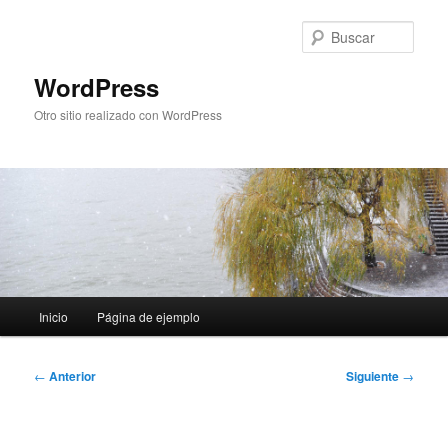
Ir
al
Busc
contenido
principal
WordPress
Otro sitio realizado con WordPress
Menú
Inicio
Página de ejemplo
principal
Navegación
←
Anterior
Siguiente
→
de
entradas