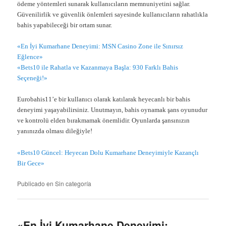
ödeme yöntemleri sunarak kullanıcıların memnuniyetini sağlar.
Güvenilirlik ve güvenlik önlemleri sayesinde kullanıcıların rahatlıkla
bahis yapabileceği bir ortam sunar.
«En İyi Kumarhane Deneyimi: MSN Casino Zone ile Sınırsız
Eğlence»
«Bets10 ile Rahatla ve Kazanmaya Başla: 930 Farklı Bahis
Seçeneği!»
Eurobahis11’e bir kullanıcı olarak katılarak heyecanlı bir bahis
deneyimi yaşayabilirsiniz. Unutmayın, bahis oynamak şans oyunudur
ve kontrolü elden bırakmamak önemlidir. Oyunlarda şansınızın
yanınızda olması dileğiyle!
«Bets10 Güncel: Heyecan Dolu Kumarhane Deneyimiyle Kazançlı
Bir Gece»
Publicado en
Sin categoría
«En İyi Kumarhane Deneyimi: