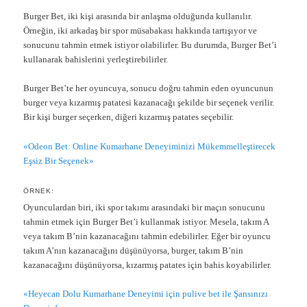
Burger Bet, iki kişi arasında bir anlaşma olduğunda kullanılır.
Örneğin, iki arkadaş bir spor müsabakası hakkında tartışıyor ve
sonucunu tahmin etmek istiyor olabilirler. Bu durumda, Burger Bet’i
kullanarak bahislerini yerleştirebilirler.
Burger Bet’te her oyuncuya, sonucu doğru tahmin eden oyuncunun
burger veya kızarmış patatesi kazanacağı şekilde bir seçenek verilir.
Bir kişi burger seçerken, diğeri kızarmış patates seçebilir.
«Odeon Bet: Online Kumarhane Deneyiminizi Mükemmelleştirecek
Eşsiz Bir Seçenek»
ÖRNEK:
Oyunculardan biri, iki spor takımı arasındaki bir maçın sonucunu
tahmin etmek için Burger Bet’i kullanmak istiyor. Mesela, takım A
veya takım B’nin kazanacağını tahmin edebilirler. Eğer bir oyuncu
takım A’nın kazanacağını düşünüyorsa, burger, takım B’nin
kazanacağını düşünüyorsa, kızarmış patates için bahis koyabilirler.
«Heyecan Dolu Kumarhane Deneyimi için pulive bet ile Şansınızı