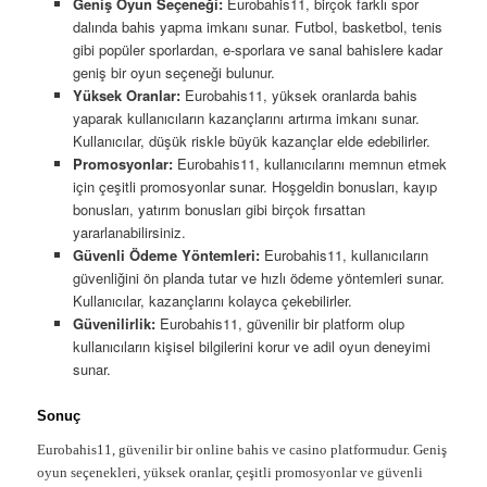
Geniş Oyun Seçeneği:
Eurobahis11, birçok farklı spor
dalında bahis yapma imkanı sunar. Futbol, basketbol, tenis
gibi popüler sporlardan, e-sporlara ve sanal bahislere kadar
geniş bir oyun seçeneği bulunur.
Yüksek Oranlar:
Eurobahis11, yüksek oranlarda bahis
yaparak kullanıcıların kazançlarını artırma imkanı sunar.
Kullanıcılar, düşük riskle büyük kazançlar elde edebilirler.
Promosyonlar:
Eurobahis11, kullanıcılarını memnun etmek
için çeşitli promosyonlar sunar. Hoşgeldin bonusları, kayıp
bonusları, yatırım bonusları gibi birçok fırsattan
yararlanabilirsiniz.
Güvenli Ödeme Yöntemleri:
Eurobahis11, kullanıcıların
güvenliğini ön planda tutar ve hızlı ödeme yöntemleri sunar.
Kullanıcılar, kazançlarını kolayca çekebilirler.
Güvenilirlik:
Eurobahis11, güvenilir bir platform olup
kullanıcıların kişisel bilgilerini korur ve adil oyun deneyimi
sunar.
Sonuç
Eurobahis11, güvenilir bir online bahis ve casino platformudur. Geniş
oyun seçenekleri, yüksek oranlar, çeşitli promosyonlar ve güvenli