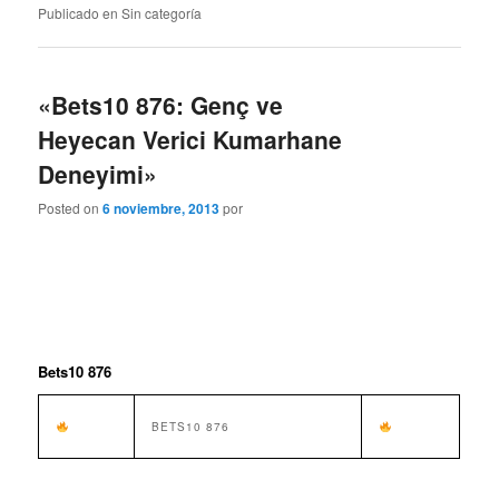
Publicado en
Sin categoría
«Bets10 876: Genç ve
Heyecan Verici Kumarhane
Deneyimi»
Posted on
6 noviembre, 2013
por
Bets10 876
BETS10 876