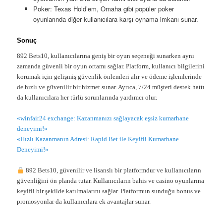
Poker: Texas Hold’em, Omaha gibi popüler poker
oyunlarında diğer kullanıcılara karşı oynama imkanı sunar.
Sonuç
892 Bets10, kullanıcılarına geniş bir oyun seçeneği sunarken aynı
zamanda güvenli bir oyun ortamı sağlar. Platform, kullanıcı bilgilerini
korumak için gelişmiş güvenlik önlemleri alır ve ödeme işlemlerinde
de hızlı ve güvenilir bir hizmet sunar. Ayrıca, 7/24 müşteri destek hattı
da kullanıcılara her türlü sorunlarında yardımcı olur.
«winfair24 exchange: Kazanmanızı sağlayacak eşsiz kumarhane
deneyimi!»
«Hızlı Kazanmanın Adresi: Rapid Bet ile Keyifli Kumarhane
Deneyimi!»
892 Bets10, güvenilir ve lisanslı bir platformdur ve kullanıcıların
güvenliğini ön planda tutar. Kullanıcıların bahis ve casino oyunlarına
keyifli bir şekilde katılmalarını sağlar. Platformun sunduğu bonus ve
promosyonlar da kullanıcılara ek avantajlar sunar.