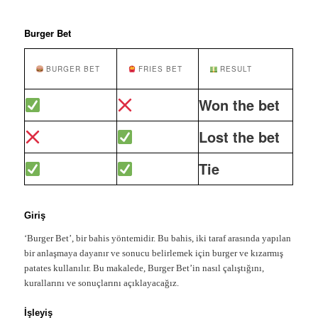
Burger Bet
BURGER BET
FRIES BET
RESULT
Won the bet
Lost the bet
Tie
Giriş
‘Burger Bet’, bir bahis yöntemidir. Bu bahis, iki taraf arasında yapılan
bir anlaşmaya dayanır ve sonucu belirlemek için burger ve kızarmış
patates kullanılır. Bu makalede, Burger Bet’in nasıl çalıştığını,
kurallarını ve sonuçlarını açıklayacağız.
İşleyiş