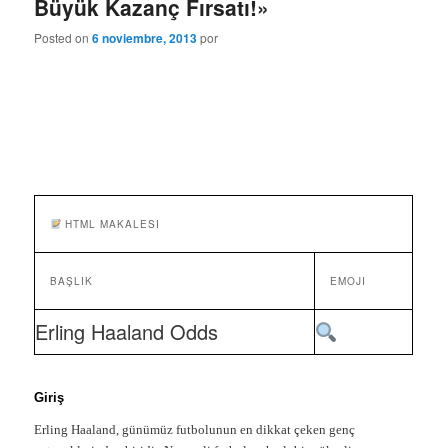
Büyük Kazanç Fırsatı!»
Posted on
6 noviembre, 2013
por
HTML MAKALESI
BAŞLIK
EMOJI
Erling Haaland Odds
Giriş
Erling Haaland, günümüz futbolunun en dikkat çeken genç