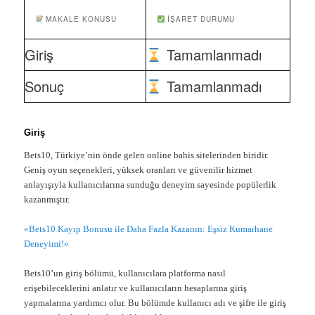
MAKALE KONUSU
İŞARET DURUMU
Giriş
Tamamlanmadı
Sonuç
Tamamlanmadı
Giriş
Bets10, Türkiye’nin önde gelen online bahis sitelerinden biridir.
Geniş oyun seçenekleri, yüksek oranları ve güvenilir hizmet
anlayışıyla kullanıcılarına sunduğu deneyim sayesinde popülerlik
kazanmıştır.
«Bets10 Kayıp Bonusu ile Daha Fazla Kazanın: Eşsiz Kumarhane
Deneyimi!»
Bets10’un giriş bölümü, kullanıcılara platforma nasıl
erişebileceklerini anlatır ve kullanıcıların hesaplarına giriş
yapmalarına yardımcı olur. Bu bölümde kullanıcı adı ve şifre ile giriş