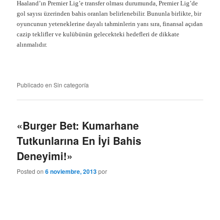
Haaland’ın Premier Lig’e transfer olması durumunda, Premier Lig’de
gol sayısı üzerinden bahis oranları belirlenebilir. Bununla birlikte, bir
oyuncunun yeteneklerine dayalı tahminlerin yanı sıra, finansal açıdan
cazip teklifler ve kulübünün gelecekteki hedefleri de dikkate
alınmalıdır.
Publicado en
Sin categoría
«Burger Bet: Kumarhane
Tutkunlarına En İyi Bahis
Deneyimi!»
Posted on
6 noviembre, 2013
por