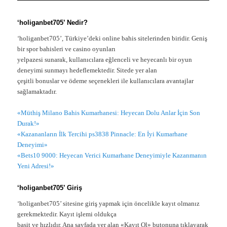
‘holiganbet705’ Nedir?
‘holiganbet705’, Türkiye’deki online bahis sitelerinden biridir. Geniş
bir spor bahisleri ve casino oyunları
yelpazesi sunarak, kullanıcılara eğlenceli ve heyecanlı bir oyun
deneyimi sunmayı hedeflemektedir. Sitede yer alan
çeşitli bonuslar ve ödeme seçenekleri ile kullanıcılara avantajlar
sağlamaktadır.
«Müthiş Milano Bahis Kumarhanesi: Heyecan Dolu Anlar İçin Son
Durak!»
«Kazananların İlk Tercihi ps3838 Pinnacle: En İyi Kumarhane
Deneyimi»
«Bets10 9000: Heyecan Verici Kumarhane Deneyimiyle Kazanmanın
Yeni Adresi!»
‘holiganbet705’ Giriş
‘holiganbet705’ sitesine giriş yapmak için öncelikle kayıt olmanız
gerekmektedir. Kayıt işlemi oldukça
basit ve hızlıdır. Ana sayfada yer alan «Kayıt Ol» butonuna tıklayarak