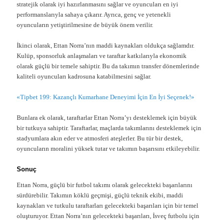
stratejik olarak iyi hazırlanmasını sağlar ve oyuncuları en iyi
performanslarıyla sahaya çıkarır. Ayrıca, genç ve yetenekli
oyuncuların yetiştirilmesine de büyük önem verilir.
İkinci olarak, Ettan Norra’nın maddi kaynakları oldukça sağlamdır.
Kulüp, sponsorluk anlaşmaları ve taraftar katkılarıyla ekonomik
olarak güçlü bir temele sahiptir. Bu da takımın transfer dönemlerinde
kaliteli oyuncuları kadrosuna katabilmesini sağlar.
«Tipbet 199: Kazançlı Kumarhane Deneyimi İçin En İyi Seçenek!»
Bunlara ek olarak, taraftarlar Ettan Norra’yı desteklemek için büyük
bir tutkuya sahiptir. Taraftarlar, maçlarda takımlarını desteklemek için
stadyumlara akın eder ve atmosferi ateşlerler. Bu tür bir destek,
oyuncuların moralini yüksek tutar ve takımın başarısını etkileyebilir.
Sonuç
Ettan Norra, güçlü bir futbol takımı olarak gelecekteki başarılarını
sürdürebilir. Takımın köklü geçmişi, güçlü teknik ekibi, maddi
kaynakları ve tutkulu taraftarları gelecekteki başarıları için bir temel
oluşturuyor. Ettan Norra’nın gelecekteki başarıları, İsveç futbolu için