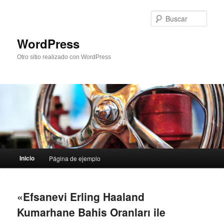
Ir
Ir
al
al
Busc
contenido
contenido
principal
secundario
WordPress
Otro sitio realizado con WordPress
Menú
Inicio
Página de ejemplo
principal
«Efsanevi Erling Haaland
Kumarhane Bahis Oranları ile