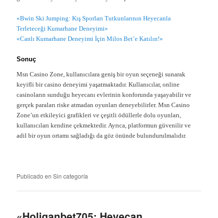
«Bwin Ski Jumping: Kış Sporları Tutkunlarının Heyecanla
Terleteceği Kumarhane Deneyimi»
«Canlı Kumarhane Deneyimi İçin Milos Bet’e Katılın!»
Sonuç
Msn Casino Zone, kullanıcılara geniş bir oyun seçeneği sunarak
keyifli bir casino deneyimi yaşatmaktadır. Kullanıcılar, online
casinoların sunduğu heyecanı evlerinin konforunda yaşayabilir ve
gerçek paraları riske atmadan oyunları deneyebilirler. Msn Casino
Zone’un etkileyici grafikleri ve çeşitli ödüllerle dolu oyunları,
kullanıcıları kendine çekmektedir. Ayrıca, platformun güvenilir ve
adil bir oyun ortamı sağladığı da göz önünde bulundurulmalıdır.
Publicado en
Sin categoría
«Holiganbet705: Heyecan