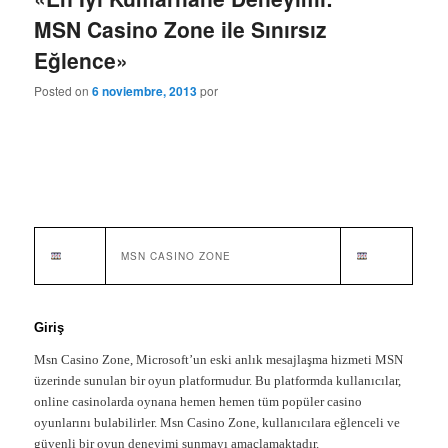
MSN Casino Zone ile Sınırsız
Eğlence»
Posted on
6 noviembre, 2013
por
MSN CASINO ZONE
Giriş
Msn Casino Zone, Microsoft’un eski anlık mesajlaşma hizmeti MSN
üzerinde sunulan bir oyun platformudur. Bu platformda kullanıcılar,
online casinolarda oynana hemen hemen tüm popüler casino
oyunlarını bulabilirler. Msn Casino Zone, kullanıcılara eğlenceli ve
güvenli bir oyun deneyimi sunmayı amaçlamaktadır.