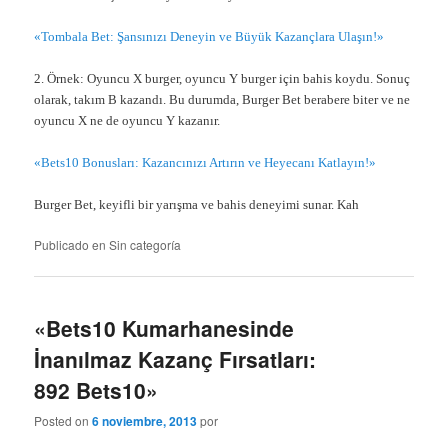
«Tombala Bet: Şansınızı Deneyin ve Büyük Kazançlara Ulaşın!»
2. Örnek: Oyuncu X burger, oyuncu Y burger için bahis koydu. Sonuç
olarak, takım B kazandı. Bu durumda, Burger Bet berabere biter ve ne
oyuncu X ne de oyuncu Y kazanır.
«Bets10 Bonusları: Kazancınızı Artırın ve Heyecanı Katlayın!»
Burger Bet, keyifli bir yarışma ve bahis deneyimi sunar. Kah
Publicado en
Sin categoría
«Bets10 Kumarhanesinde
İnanılmaz Kazanç Fırsatları:
892 Bets10»
Posted on
6 noviembre, 2013
por